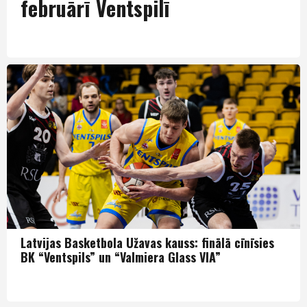
februārī Ventspilī
LBK
Latvijas Basketbola Užavas kauss: finālā cīnīsies
BK “Ventspils” un “Valmiera Glass VIA”