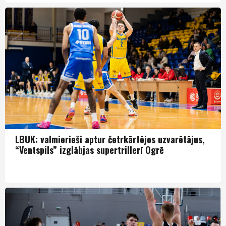
LBK
LBUK: valmierieši aptur četrkārtējos uzvarētājus,
“Ventspils” izglābjas supertrillerī Ogrē
LBK