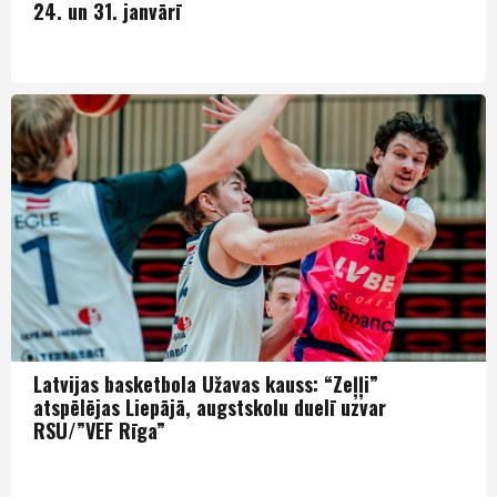
24. un 31. janvārī
LBK
Latvijas basketbola Užavas kauss: “Zeļļi”
atspēlējas Liepājā, augstskolu duelī uzvar
RSU/”VEF Rīga”