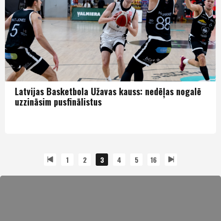
Latvijas Basketbola Užavas kauss: nedēļas nogalē
uzzināsim pusfinālistus
LBK
1
2
3
4
5
16