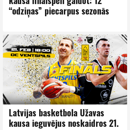
kausa finālspēli gaidot: 12
“odziņas” piecarpus sezonās
LBK
Latvijas basketbola Užavas
kausa ieguvējus noskaidros 21.