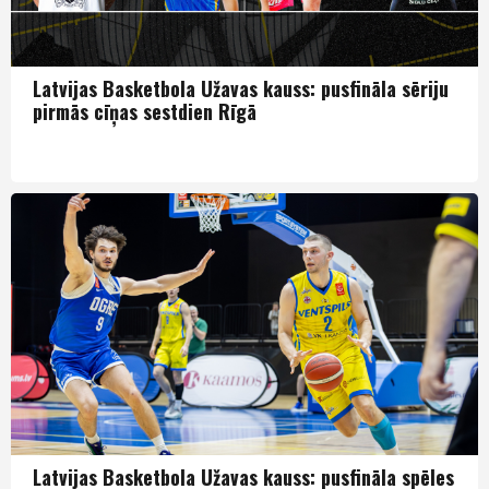
Latvijas Basketbola Užavas kauss: pusfināla sēriju
pirmās cīņas sestdien Rīgā
LBK
Latvijas Basketbola Užavas kauss: pusfināla spēles