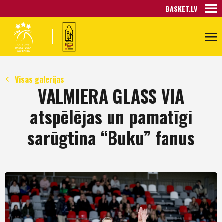
BASKET.LV
Visas galerijas
VALMIERA GLASS VIA
atspēlējas un pamatīgi
sarūgtina “Buku” fanus